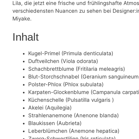
Lila, die jetzt eine frische und frühlingshafte Atm
verschiedensten Nuancen zu sehen bei Designer:i
Miyake.
Inhalt
Kugel-Primel (Primula denticulata)
Duftveilchen (Viola odorata)
Schachbrettblume (Fritilaria meleagris)
Blut-Storchschnabel (Geranium sanguineum
Polster-Phlox (Phlox subulata)
Karpaten-Glockenblume (Campanula carpati
Küchenschelle (Pulsatilla vulgaris )
Akelei (Aquilegia)
Strahlenanemone (Anenone blanda)
Blaukissen (Aubrieta)
Leberblümchen (Anemone hepatica)
Zwerg-Schwertlilien (Iris reticulata)