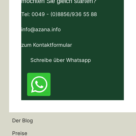
möchten Sie gleich starten?
Tel: 0049 - (0)8856/936 55 88
info@azana.info
zum Kontaktformular
Herzogstandstraße 8 D-82393 Iffeldorf
Schreibe über Whatsapp
Tel:+49 (0)8856-936 55 88 Email:
info@azana.info
SEO, GEO, Marketing
Der Blog
Preise